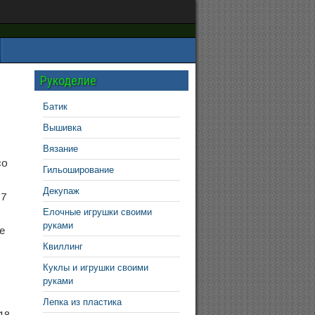
Рукоделие
Батик
Вышивка
Вязание
со
Гильоширование
Декупаж
17
Елочные игрушки своими
руками
е
Квиллинг
Куклы и игрушки своими
руками
Лепка из пластика
18