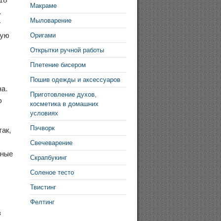
Макраме
.
Мыловарение
y
ную
Оригами
Открытки ручной работы
Плетение бисером
Пошив одежды и аксессуаров
а.
Приготовление духов,
о
косметика в домашних
условиях
Пэчворк
ак,
Свечеварение
зные
Скрапбукинг
Соленое тесто
Твистинг
Фелтинг
в