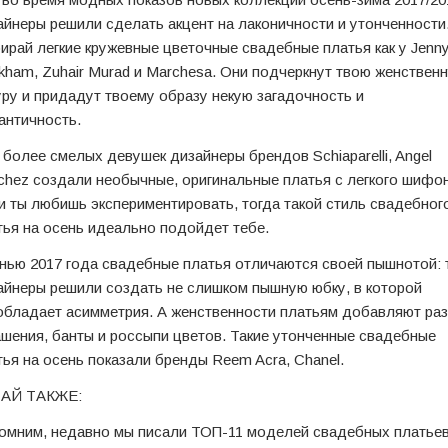
айнеры решили сделать акцент на лаконичности и утонченности
ирай легкие кружевные цветочные свадебные платья как у Jenn
kham, Zuhair Murad и Marchesa. Они подчеркнут твою женствен
уру и придадут твоему образу некую загадочность и
античность.
 более смелых девушек дизайнеры брендов Schiaparelli, Angel
chez создали необычные, оригинальные платья с легкого шифон
и ты любишь экспериментировать, тогда такой стиль свадебног
тья на осень идеально подойдет тебе.
нью 2017 года свадебные платья отличаются своей пышнотой: т
айнеры решили создать не слишком пышную юбку, в которой
обладает асимметрия. А женственности платьям добавляют ра
ашения, банты и россыпи цветов. Такие утонченные свадебные
тья на осень показали бренды Reem Acra, Chanel.
АЙ ТАКЖЕ:
омним, недавно мы писали ТОП-11 моделей свадебных платье