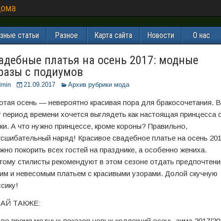
дома
зные статьи
Разное
Карта сайта
Новости
О нас
адебные платья на осень 2017: модные
разы с подиумов
dmin
21.09.2017
Архив рубрики мода
отая осень — невероятно красивая пора для бракосочетания. В
т период времени хочется выглядеть как настоящая принцесса 
зки. А что нужно принцессе, кроме короны? Правильно,
гсшибательный наряд! Красивое свадебное платье на осень 20
жно покорить всех гостей на празднике, а особенно жениха.
тому стилисты рекомендуют в этом сезоне отдать предпочтени
ким и невесомым платьем с красивыми узорами. Долой скучную
ссику!
АЙ ТАКЖЕ:
, во время модных показов новых коллекций осень-зима 2017/20