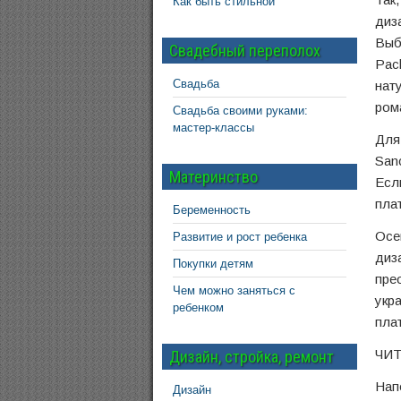
Как быть стильной
диз
Выб
Свадебный переполох
Pac
Свадьба
нат
ром
Свадьба своими руками:
мастер-классы
Для
San
Материнство
Есл
пла
Беременность
Осе
Развитие и рост ребенка
диз
Покупки детям
пре
Чем можно заняться с
укр
ребенком
пла
ЧИТ
Дизайн, стройка, ремонт
Нап
Дизайн