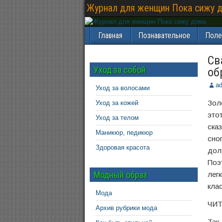
Журнал для женщин Пока сижу 
Главная
Познавательное
Поле
Св
Уход за собой
об
a
Уход за волосами
Зол
Уход за кожей
это
Уход за телом
ска
Маникюр, педикюр
сно
Здоровая красота
дол
Поэ
Модный образ
лег
кла
Мода
ЧИТ
Архив рубрики мода
Так