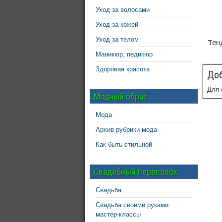
Уход за волосами
Уход за кожей
Уход за телом
Тен
Маникюр, педикюр
Здоровая красота
Доб
Для 
Модный образ
Мода
Архив рубрики мода
Как быть стильной
Свадебный переполох
Свадьба
Свадьба своими руками:
мастер-классы