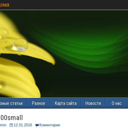
дома
зные статьи
Разное
Карта сайта
Новости
О нас
000small
dmin
12.01.2016
Коментарии