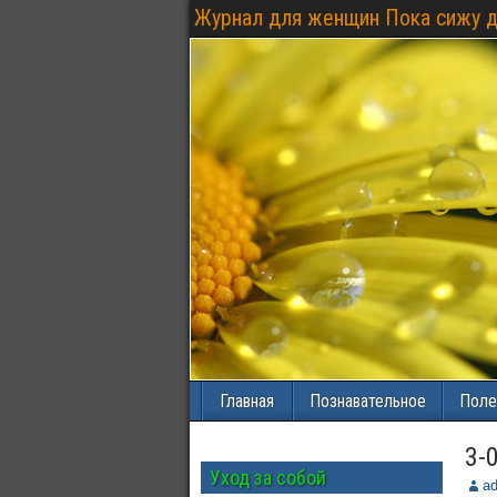
Журнал для женщин Пока сижу 
Главная
Познавательное
Поле
3-
Уход за собой
a