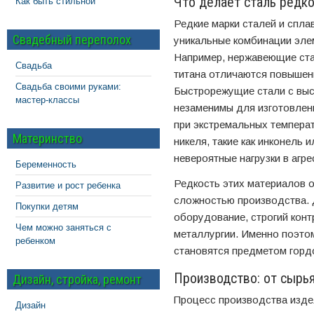
Что делает сталь редк
Как быть стильной
Редкие марки сталей и спл
Свадебный переполох
уникальные комбинации эле
Например, нержавеющие ста
Свадьба
титана отличаются повышен
Свадьба своими руками:
Быстрорежущие стали с вы
мастер-классы
незаменимы для изготовлен
при экстремальных температ
Материнство
никеля, такие как инконель
невероятные нагрузки в агр
Беременность
Редкость этих материалов о
Развитие и рост ребенка
сложностью производства. 
Покупки детям
оборудование, строгий конт
Чем можно заняться с
металлургии. Именно поэтом
ребенком
становятся предметом горд
Производство: от сырь
Дизайн, стройка, ремонт
Процесс производства издел
Дизайн