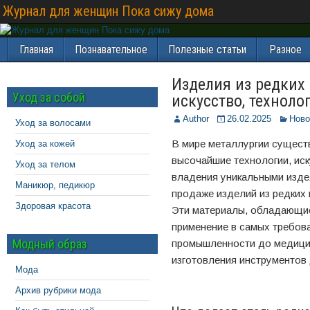
Журнал для женщин Пока сижу дома
Главная
Познавательное
Полезные статьи
Разное
Изделия из редких 
Уход за собой
искусство, техноло
Author
26.02.2025
Ново
Уход за волосами
В мире металлургии существ
Уход за кожей
высочайшие технологии, ис
Уход за телом
владения уникальными изде
Маникюр, педикюр
продаже изделий из редких
Здоровая красота
Эти материалы, обладающи
применение в самых требов
Модный образ
промышленности до медицин
изготовления инструментов
Мода
Архив рубрики мода