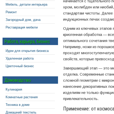
начинается с тщательного 
Мебель, детали интерьера
хром, молибден или ниобий
Ремонт
стандартам чистоты. Далее 
индукционных печах создаю
Загородный дом, дача
Реставрация мебели
Одним из ключевых этапов я
криогенная обработка — вс
оптимального сочетания тве
Работа, карьера, бизнес
Например, ножи из порошков
Идеи для открытия бизнеса
проходят многоступенчатую
Удаленная работа
свойств, которые превосхо
Цветочный бизнес
Завершающий этап — это ме
отделка. Современные стан
Домоводство
сложной геометрии с микрон
нанесение декоративных пок
Кулинария
изделиям не только функцио
Комнатные растения
привлекательность.
Техника в доме
Применение: от космос
Домашний текстиль