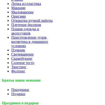
Лепка из пластика
Макраме
Мыловарение
Оригами
Открытки ручной работы
Плетение бисером
Пошив одежды и
аксессуаров
Приготовление духов,
косметика в домашних
условиях
Пэчворк
Свечеварение
Скрапбукинг
Соленое тесто
Твистинг
Фелтинг
Братья наши меньшие
Праздники
Подарки
Праздники и подарки