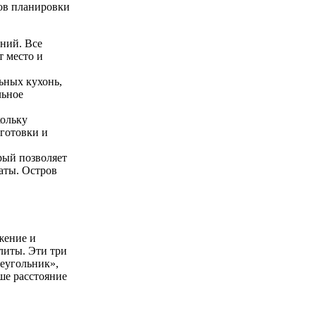
ов планировки
ний. Все
т место и
ьных кухонь,
льное
кольку
 готовки и
рый позволяет
аты. Остров
жение и
литы. Эти три
еугольник»,
ше расстояние