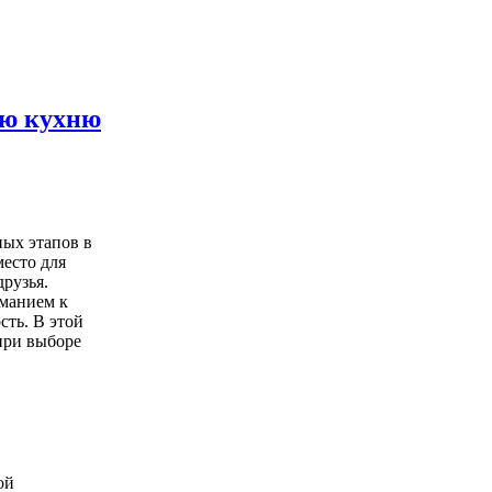
ую кухню
ных этапов в
место для
друзья.
иманием к
сть. В этой
 при выборе
ой