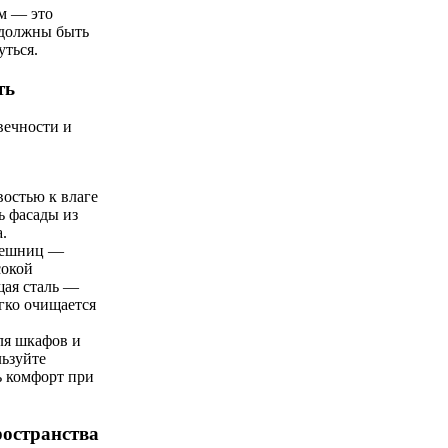
м — это
 должны быть
уться.
ть
вечности и
остью к влаге
ь фасады из
.
олешниц —
сокой
щая сталь —
гко очищается
ля шкафов и
льзуйте
ь комфорт при
ространства