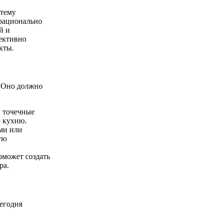
стему
рационально
й и
ективно
кты.
. Оно должно
и точечные
ю кухню.
ми или
ую
оможет создать
ра.
Сегодня