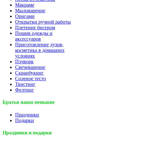
Макраме
Мыловарение
Оригами
Открытки ручной работы
Плетение бисером
Пошив одежды и
аксессуаров
Приготовление духов,
косметика в домашних
условиях
Пэчворк
Свечеварение
Скрапбукинг
Соленое тесто
Твистинг
Фелтинг
Братья наши меньшие
Праздники
Подарки
Праздники и подарки