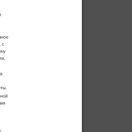
л
чное
 с
ону
ти.
а
еты.
чной
ния
,