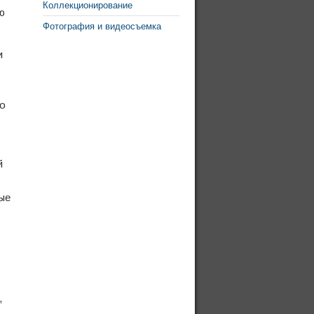
Коллекционирование
ю
Фотография и видеосъемка
и
по
й
ые
,