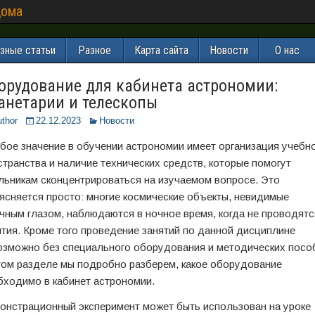
дома
зные статьи
Разное
Карта сайта
Новости
О нас
орудование для кабинета астрономии:
анетарии и телескопы
thor
22.12.2023
Новости
бое значение в обучении астрономии имеет организация учебн
странства и наличие технических средств, которые помогут
льникам сконцентрироваться на изучаемом вопросе. Это
ясняется просто: многие космические объекты, невидимые
чным глазом, наблюдаются в ночное время, когда не проводятс
ятия. Кроме того проведение занятий по данной дисциплине
озможно без специального оборудования и методических посо
том разделе мы подробно разберем, какое оборудование
бходимо в кабинет астрономии.
онстрационный эксперимент может быть использован на уроке