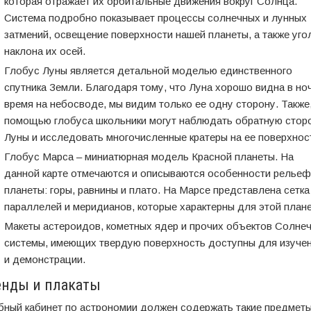
которая отражает их орбитальные движения вокруг Солнца.
Система подробно показывает процессы солнечных и лунных
затмений, освещение поверхности нашей планеты, а также уго
наклона их осей.
Глобус Луны является детальной моделью единственного
спутника Земли. Благодаря тому, что Луна хорошо видна в но
время на небосводе, мы видим только ее одну сторону. Также,
помощью глобуса школьники могут наблюдать обратную стор
Луны и исследовать многочисленные кратеры на ее поверхнос
Глобус Марса – миниатюрная модель Красной планеты. На
данной карте отмечаются и описываются особенности рельеф
планеты: горы, равнины и плато. На Марсе представлена сетка
параллелей и меридианов, которые характерны для этой план
Макеты астероидов, кометных ядер и прочих объектов Солне
системы, имеющих твердую поверхность доступны для изуче
и демонстрации.
енды и плакаты
бный кабинет по астрономии должен содержать такие предметы