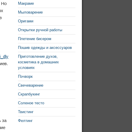
. Но
Макраме
ых
Мыловарение
в
Оригами
Открытки ручной работы
Плетение бисером
Пошив одежды и аксессуаров
i_dly
Приготовление духов,
косметика в домашних
иев.
условиях
Пэчворк
Свечеварение
Скрапбукинг
Соленое тесто
Твистинг
 за
Фелтинг
шие