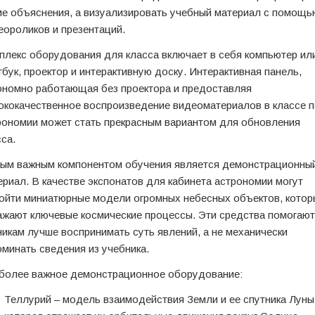
ие объяснения, а визуализировать учебный материал с помощь
еороликов и презентаций.
плекс оборудования для класса включает в себя компьютер ил
тбук, проектор и интерактивную доску. Интерактивная панель,
ономно работающая без проектора и предоставляя
ококачественное воспроизведение видеоматериалов в классе 
рономии может стать прекрасным вариантом для обновления
сса.
ым важным компонентом обучения является демонстрационны
ериал. В качестве экспонатов для кабинета астрономии могут
ойти миниатюрные модели огромных небесных объектов, котор
ажают ключевые космические процессы. Эти средства помогают
никам лучше воспринимать суть явлений, а не механически
оминать сведения из учебника.
более важное демонстрационное оборудование:
Теллурий – модель взаимодействия Земли и ее спутника Луны