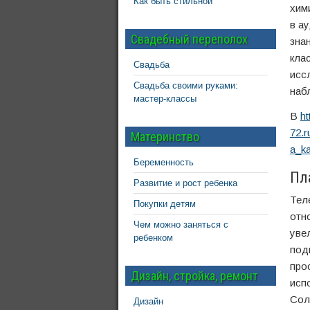
Как быть стильной
хим
в а
Свадебный переполох
зна
кла
Свадьба
исс
Свадьба своими руками:
наб
мастер-классы
В
ht
72.r
Материнство
a_ka
Беременность
Пл
Развитие и рост ребенка
Тел
Покупки детям
отн
Чем можно заняться с
уве
ребенком
под
про
Дизайн, стройка, ремонт
исп
Сол
Дизайн