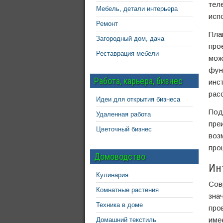
тел
Мебель, детали интерьера
исп
Ремонт
Пла
Загородный дом, дача
про
Реставрация мебели
мож
фун
Работа, карьера, бизнес
инс
рас
Идеи для открытия бизнеса
Под
Удаленная работа
пре
Цветочный бизнес
воз
про
Домоводство
Ин
Кулинария
Сов
Комнатные растения
зна
Техника в доме
про
име
Домашний текстиль