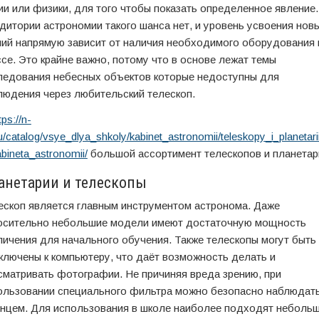
ии или физики, для того чтобы показать определенное явление
удитории астрономии такого шанса нет, и уровень усвоения нов
ний напрямую зависит от наличия необходимого оборудования 
ссе. Это крайне важно, потому что в основе лежат темы
ледования небесных объектов которые недоступны для
людения через любительский телескоп.
tps://n-
u/catalog/vsye_dlya_shkoly/kabinet_astronomii/teleskopy_i_planetari
bineta_astronomii/
большой ассортимент телескопов и планетар
анетарии и телескопы
ескоп является главным инструментом астронома. Даже
осительно небольшие модели имеют достаточную мощность
личения для начального обучения. Также телескопы могут быть
ключены к компьютеру, что даёт возможность делать и
сматривать фотографии. Не причиняя вреда зрению, при
ользовании специального фильтра можно безопасно наблюдать
нцем. Для использования в школе наиболее подходят неболь