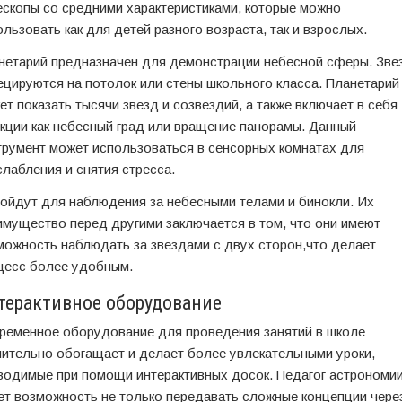
ескопы со средними характеристиками, которые можно
ользовать как для детей разного возраста, так и взрослых.
нетарий предназначен для демонстрации небесной сферы. Зве
ецируются на потолок или стены школьного класса. Планетарий
ет показать тысячи звезд и созвездий, а также включает в себя
кции как небесный град или вращение панорамы. Данный
трумент может использоваться в сенсорных комнатах для
слабления и снятия стресса.
ойдут для наблюдения за небесными телами и бинокли. Их
имущество перед другими заключается в том, что они имеют
можность наблюдать за звездами с двух сторон,что делает
цесс более удобным.
терактивное оборудование
ременное оборудование для проведения занятий в школе
чительно обогащает и делает более увлекательными уроки,
водимые при помощи интерактивных досок. Педагог астрономи
ет возможность не только передавать сложные концепции чере