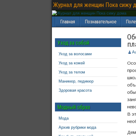
Журнал для женщин Пока сижу 
Главная
Познавательное
Поле
Об
Уход за собой
пл
Au
Уход за волосами
Осо
Уход за кожей
про
Уход за телом
шко
Маникюр, педикюр
объ
Здоровая красота
обы
зан
Модный образ
нев
В э
Мода
нео
Архив рубрики мода
Дем