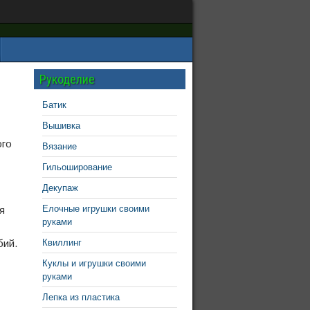
Рукоделие
Батик
Вышивка
ого
Вязание
Гильоширование
Декупаж
Елочные игрушки своими
я
руками
бий.
Квиллинг
Куклы и игрушки своими
руками
Лепка из пластика