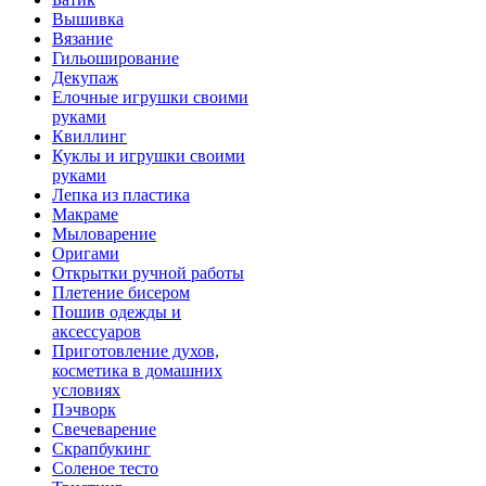
Вышивка
Вязание
Гильоширование
Декупаж
Елочные игрушки своими
руками
Квиллинг
Куклы и игрушки своими
руками
Лепка из пластика
Макраме
Мыловарение
Оригами
Открытки ручной работы
Плетение бисером
Пошив одежды и
аксессуаров
Приготовление духов,
косметика в домашних
условиях
Пэчворк
Свечеварение
Скрапбукинг
Соленое тесто