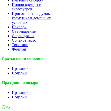
Плетение бисером
Пошив одежды и
аксессуаров
Приготовление духов,
косметика в домашних
условиях
Пэчворк
Свечеварение
Скрапбукинг
Соленое тесто
Твистинг
Фелтинг
Братья наши меньшие
Праздники
Подарки
Праздники и подарки
Праздники
Подарки
Досуг