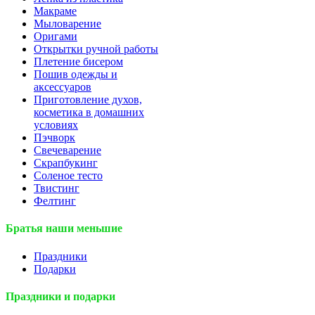
Макраме
Мыловарение
Оригами
Открытки ручной работы
Плетение бисером
Пошив одежды и
аксессуаров
Приготовление духов,
косметика в домашних
условиях
Пэчворк
Свечеварение
Скрапбукинг
Соленое тесто
Твистинг
Фелтинг
Братья наши меньшие
Праздники
Подарки
Праздники и подарки