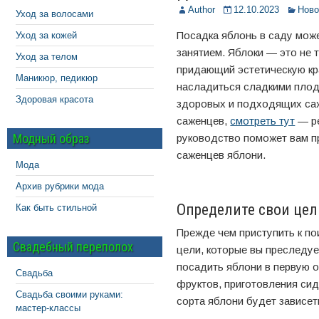
Author
12.10.2023
Ново
Уход за волосами
Посадка яблонь в саду мож
Уход за кожей
занятием. Яблоки — это не 
Уход за телом
придающий эстетическую кр
Маникюр, педикюр
насладиться сладкими плода
Здоровая красота
здоровых и подходящих са
саженцев,
смотреть тут
— ре
Модный образ
руководство поможет вам п
саженцев яблони.
Мода
Архив рубрики мода
Определите свои цел
Как быть стильной
Прежде чем приступить к по
Свадебный переполох
цели, которые вы преследуе
посадить яблони в первую 
Свадьба
фруктов, приготовления си
Свадьба своими руками:
сорта яблони будет зависет
мастер-классы