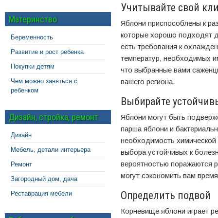
Учитывайте свой кл
Материнство
Яблони приспособлены к ра
которые хорошо подходят дл
Беременность
есть требования к охлажден
Развитие и рост ребенка
температур, необходимых и
Покупки детям
что выбранные вами саженц
Чем можно заняться с
вашего региона.
ребенком
Выбирайте устойчивы
Дизайн, стройка, ремонт
Яблони могут быть подверж
парша яблони и бактериальн
Дизайн
необходимость химической 
Мебель, детали интерьера
выбора устойчивых к болезн
вероятностью поражаются р
Ремонт
могут сэкономить вам время
Загородный дом, дача
Определить подвой
Реставрация мебели
Корневище яблони играет ре