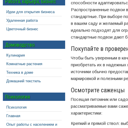
Работа, карьера, бизнес
способности адаптироватьс
Распространенные подвои в
Идеи для открытия бизнеса
стандартные. При выборе п
Удаленная работа
в вашем саду и желаемый р
Цветочный бизнес
идеально подходят для огра
стандартные подвои дают б
Домоводство
Покупайте в провер
Кулинария
Чтобы быть уверенным в кач
Комнатные растения
приобретать их в надежных 
источники обычно предоста
Техника в доме
маркировкой и полезными р
Домашний текстиль
Осмотрите саженцы
Психология
Посещая питомник или садо
рассматриваемые вами саж
Психология
характеристики:
Главная
Крепкий и прямой ствол: вы
Опыт работы с населением и