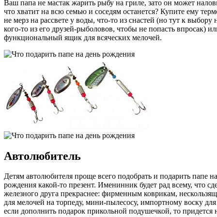
Ваш папа не мастак жарить рыбу на гриле, зато он может налови
что хватит на всю семью и соседям останется? Купите ему терм
не мерз на рассвете у воды, что-то из снастей (но тут к выбору
кого-то из его друзей-рыболовов, чтобы не попасть впросак) ил
функциональный ящик для всяческих мелочей.
Автолюбитель
Детям автолюбителя проще всего подобрать и подарить папе на
рождения какой-то презент. Именинник будет рад всему, что сде
железного друга прекраснее: фирменным коврикам, нескользя
для мелочей на торпеду, мини-пылесосу, импортному воску для
если дополнить подарок прикольной подушечкой, то придется 