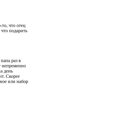
-то, что отец
, что подарить
папа раз в
у непременно
на день
нт. Скорее
сное или набор