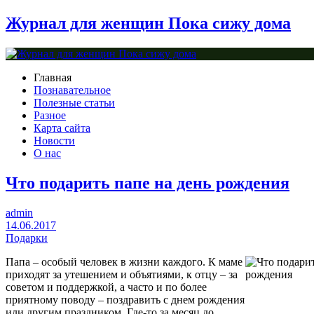
Журнал для женщин Пока сижу дома
Главная
Познавательное
Полезные статьи
Разное
Карта сайта
Новости
О нас
Что подарить папе на день рождения
admin
14.06.2017
Подарки
Папа – особый человек в жизни каждого. К маме
приходят за утешением и объятиями, к отцу – за
советом и поддержкой, а часто и по более
приятному поводу – поздравить с днем рождения
или другим праздником. Где-то за месяц до