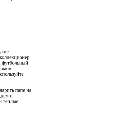
угие
 коллекционер
и, футбольный
бимой
Используйте
дарить папе на
дцем и
и теплые