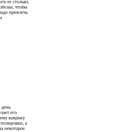
ть ее столько,
обелье, чтобы
 надо привлечь
и
 день
лает его
щему коврику
 полировки, а
на некоторое