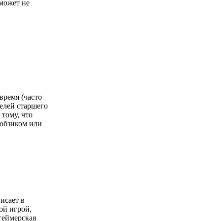
сможет не
время (часто
телей старшего
 тому, что
лобзиком или
исает в
ой игрой,
геймерская