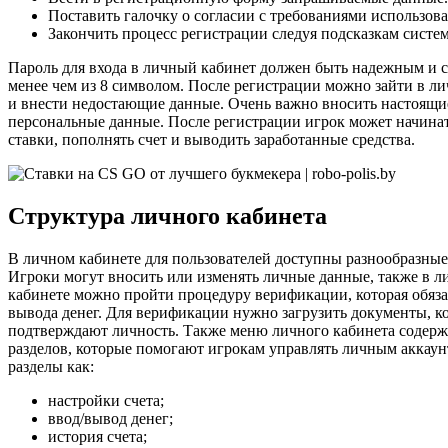
Поставить галочку о согласии с требованиями использова
Закончить процесс регистрации следуя подсказкам систе
Пароль для входа в личный кабинет должен быть надежным и с
менее чем из 8 символом. После регистрации можно зайти в л
и внести недостающие данные. Очень важно вносить настоящи
персональные данные. После регистрации игрок может начинат
ставки, пополнять счет и выводить заработанные средства.
Структура личного кабинета
В личном кабинете для пользователей доступны разнообразные
Игроки могут вносить или изменять личные данные, также в 
кабинете можно пройти процедуру верификации, которая обяза
вывода денег. Для верификации нужно загрузить документы, к
подтверждают личность. Также меню личного кабинета содерж
разделов, которые помогают игрокам управлять личным аккаун
разделы как:
настройки счета;
ввод/вывод денег;
история счета;