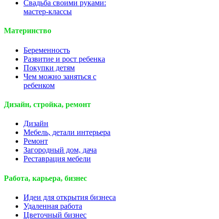
Свадьба своими руками:
мастер-классы
Материнство
Беременность
Развитие и рост ребенка
Покупки детям
Чем можно заняться с
ребенком
Дизайн, стройка, ремонт
Дизайн
Мебель, детали интерьера
Ремонт
Загородный дом, дача
Реставрация мебели
Работа, карьера, бизнес
Идеи для открытия бизнеса
Удаленная работа
Цветочный бизнес