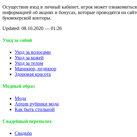
Осуществив вход в личный кабинет, игрок может ознакомиться
информацией об акциях и бонусах, которые проводятся на сайт
букмекерской конторы.
Updated: 08.10.2020 — 01:26
Уход за собой
Уход за волосами
Уход за кожей
Уход за телом
Маникюр, педикюр
Здоровая красота
Модный образ
Мода
Архив рубрики мода
Как быть стильной
Свадебный переполох
Свадьба