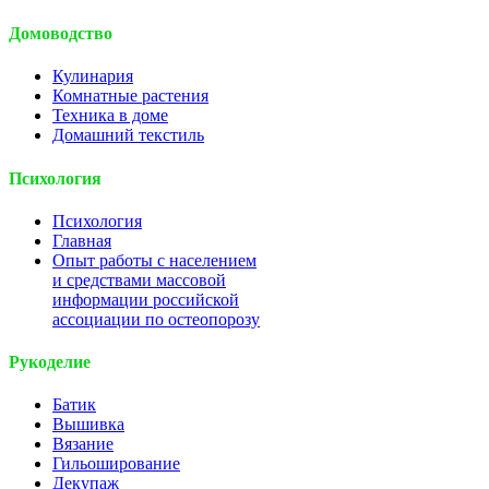
Домоводство
Кулинария
Комнатные растения
Техника в доме
Домашний текстиль
Психология
Психология
Главная
Опыт работы с населением
и средствами массовой
информации российской
ассоциации по остеопорозу
Рукоделие
Батик
Вышивка
Вязание
Гильоширование
Декупаж