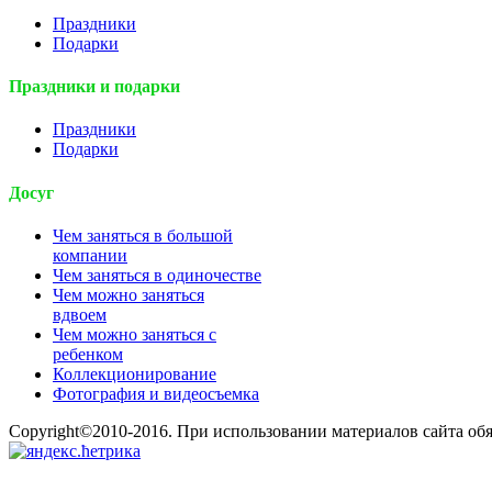
Праздники
Подарки
Праздники и подарки
Праздники
Подарки
Досуг
Чем заняться в большой
компании
Чем заняться в одиночестве
Чем можно заняться
вдвоем
Чем можно заняться с
ребенком
Коллекционирование
Фотография и видеосъемка
Copyright©2010-2016. При использовании материалов сайта об