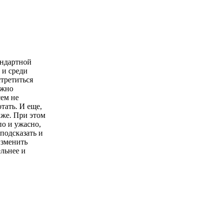
андартной
 и среди
третиться
ужно
сем не
тать. И еще,
 же. При этом
по и ужасно,
 подсказать и
изменить
ельнее и