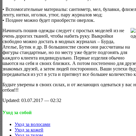
• Вспомогательные материалы: сантиметр, мел, булавки, флизе
ленту, нитки, иголки, утюг, пару журналов мод;
• Позднее можно будет приобрести оверлок.
Начинать пошив одежды следует с простых моделей из не
очень дорогих тканей, чтобы набить руку. Выкройки
свободно можно достать в модных журналах – Бурда,
Ателье, Бутик и др. В большинстве своем они рассчитаны на
фигуры стандартные, но по месту уже будете подгонять для
каждого клиента индивидуально. Первые изделия обычно
шьются на себя и своих близких. А потом постепенно для друзе
знакомых друзей, а затем людей посторонних. Ваши успехи буд
передаваться из уст в уста и притянут все большее количество 
Будьте уверены в своих силах, и от желающих одеваться у вас н
отбоя!!!
Updated: 03.07.2017 — 02:32
Уход за собой
Уход за волосами
Уход за кожей
Уход за телом