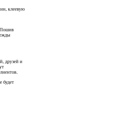
лин, клеевую
й, друзей и
ут
клиентов.
е будет