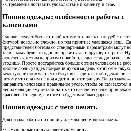
• Стремление доставить удовольствие и клиенту, и себе.
Пошив одежды: особенности работы с
клиентами
Однако следует быть готовой к тому, что шить на людей с нест
фигурой довольно сложно, но тем приятнее удавшаяся вещь. Да
представителей богемы со стандартными параметрами могут вс
такие, кому будет то одно не нравиться, то другое, то третье. Н
относиться к этим капризам спокойно, ведь все люди разные, в
угодишь. Просто постарайтесь больше с этим человеком не рабо
многие люди, увидев понравившуюся модель, хотят себе такую
зачастую не понимают, что будут выглядеть в этой одежде неле
потому что она им не подходит и портит фигуру. Ваша задача –
направить человека в правильное русло, чтобы он сам захотел 
неподходящие ему детали на то, что сделает его еще привлекат
красивее. Поверьте, в итоге он будет вам благодарен.
Пошив одежды: с чего начать
Для начала работы по пошиву одежды необходимо иметь:
• Самую примитивную швейную машину;