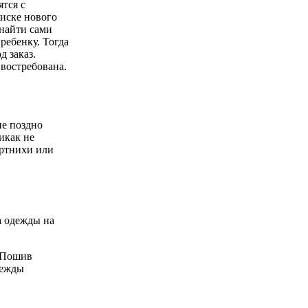
ятся с
оиске нового
 найти сами
ребенку. Тогда
 заказ.
 востребована.
не поздно
никак не
ортнихи или
а одежды на