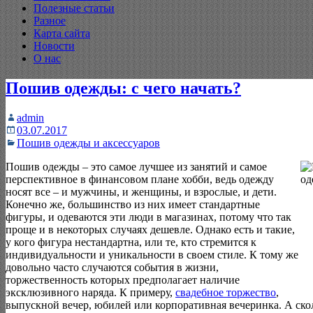
Полезные статьи
Разное
Карта сайта
Новости
О нас
Пошив одежды: с чего начать?
admin
03.07.2017
Пошив одежды и аксессуаров
Пошив одежды – это самое лучшее из занятий и самое
перспективное в финансовом плане хобби, ведь одежду
носят все – и мужчины, и женщины, и взрослые, и дети.
Конечно же, большинство из них имеет стандартные
фигуры, и одеваются эти люди в магазинах, потому что так
проще и в некоторых случаях дешевле. Однако есть и такие,
у кого фигура нестандартна, или те, кто стремится к
индивидуальности и уникальности в своем стиле. К тому же
довольно часто случаются события в жизни,
торжественность которых предполагает наличие
эксклюзивного наряда. К примеру,
свадебное торжество
,
выпускной вечер, юбилей или корпоративная вечеринка. А ско