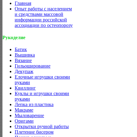
Главная
Опыт работы с населением
и средствами массовой
информации российской
ассоциации по остеопорозу
Рукоделие
Батик
Вышивка
Вязание
Гильоширование
Декупаж
Елочные игрушки своими
руками
Квиллинг
Куклы и игрушки своими
руками
Лепка из пластика
Макраме
Мыловарение
Оригами
Открытки ручной работы
Плетение бисером