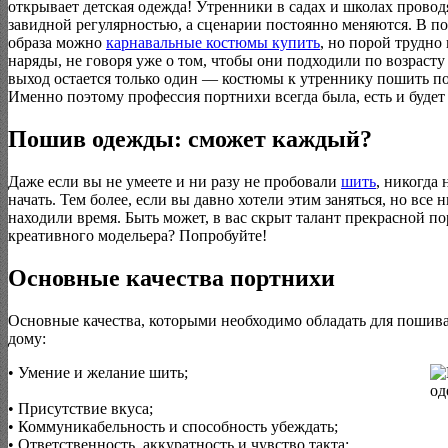
открывает детская одежда! Утренники в садах и школах провод
завидной регулярностью, а сценарии постоянно меняются. В п
образа можно
карнавальные костюмы купить
, но порой трудно
наряды, не говоря уже о том, чтобы они подходили по возрасту 
выход остается только один — костюмы к утреннику пошить под
Именно поэтому профессия портнихи всегда была, есть и будет
Пошив одежды: сможет каждый?
Даже если вы не умеете и ни разу не пробовали
шить
, никогда 
начать. Тем более, если вы давно хотели этим заняться, но все 
находили время. Быть может, в вас скрыт талант прекрасной п
креативного модельера? Попробуйте!
Основные качества портнихи
Основные качества, которыми необходимо обладать для пошив
дому:
• Умение и желание шить;
• Присутствие вкуса;
• Коммуникабельность и способность убеждать;
• Ответственность, аккуратность и чувство такта;