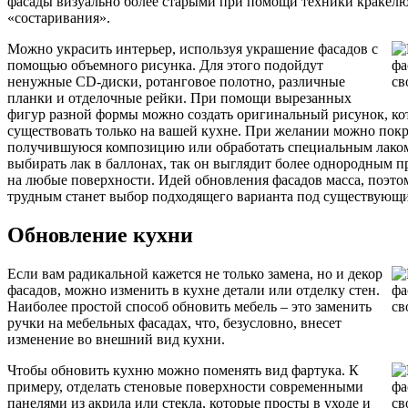
фасады визуально более старыми при помощи техники кракел
«состаривания».
Можно украсить интерьер, используя украшение фасадов с
помощью объемного рисунка. Для этого подойдут
ненужные CD-диски, ротанговое полотно, различные
планки и отделочные рейки. При помощи вырезанных
фигур разной формы можно создать оригинальный рисунок, ко
существовать только на вашей кухне. При желании можно пок
получившуюся композицию или обработать специальным лако
выбирать лак в баллонах, так он выглядит более однородным 
на любые поверхности. Идей обновления фасадов масса, поэт
трудным станет выбор подходящего варианта под существующи
Обновление кухни
Если вам радикальной кажется не только замена, но и декор
фасадов, можно изменить в кухне детали или отделку стен.
Наиболее простой способ обновить мебель – это заменить
ручки на мебельных фасадах, что, безусловно, внесет
изменение во внешний вид кухни.
Чтобы обновить кухню можно поменять вид фартука. К
примеру, отделать стеновые поверхности современными
панелями из акрила или стекла, которые просты в уходе и