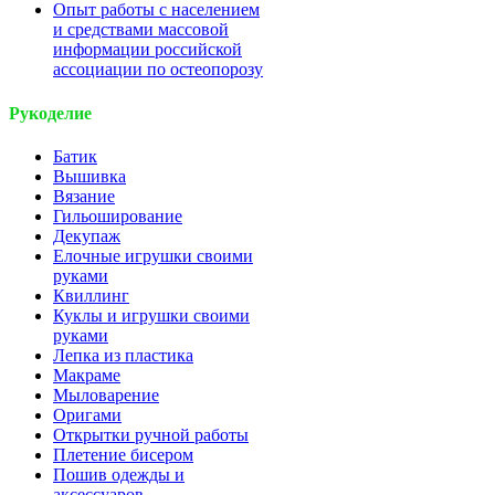
Опыт работы с населением
и средствами массовой
информации российской
ассоциации по остеопорозу
Рукоделие
Батик
Вышивка
Вязание
Гильоширование
Декупаж
Елочные игрушки своими
руками
Квиллинг
Куклы и игрушки своими
руками
Лепка из пластика
Макраме
Мыловарение
Оригами
Открытки ручной работы
Плетение бисером
Пошив одежды и
аксессуаров