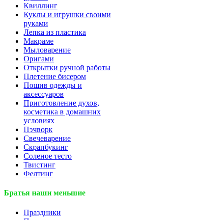
Квиллинг
Куклы и игрушки своими
руками
Лепка из пластика
Макраме
Мыловарение
Оригами
Открытки ручной работы
Плетение бисером
Пошив одежды и
аксессуаров
Приготовление духов,
косметика в домашних
условиях
Пэчворк
Свечеварение
Скрапбукинг
Соленое тесто
Твистинг
Фелтинг
Братья наши меньшие
Праздники