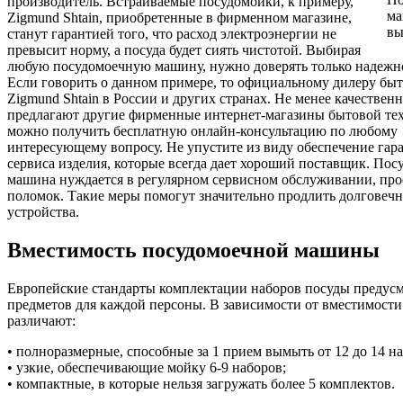
производитель. Встраиваемые посудомойки, к примеру,
Zigmund Shtain, приобретенные в фирменном магазине,
станут гарантией того, что расход электроэнергии не
превысит норму, а посуда будет сиять чистотой. Выбирая
любую посудомоечную машину, нужно доверять только надежн
Если говорить о данном примере, то официальному дилеру бы
Zigmund Shtain в России и других странах. Не менее качествен
предлагают другие фирменные интернет-магазины бытовой те
можно получить бесплатную онлайн-консультацию по любому
интересующему вопросу. Не упустите из виду обеспечение гар
сервиса изделия, которые всегда дает хороший поставщик. Пос
машина нуждается в регулярном сервисном обслуживании, пр
поломок. Такие меры помогут значительно продлить долговечн
устройства.
Вместимость посудомоечной машины
Европейские стандарты комплектации наборов посуды предус
предметов для каждой персоны. В зависимости от вместимост
различают:
• полноразмерные, способные за 1 прием вымыть от 12 до 14 н
• узкие, обеспечивающие мойку 6-9 наборов;
• компактные, в которые нельзя загружать более 5 комплектов.