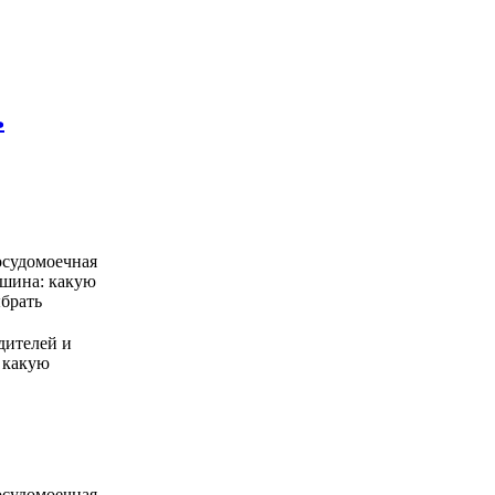
ь
дителей и
 какую