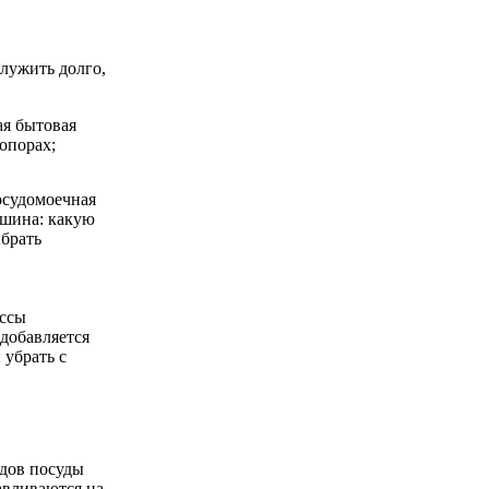
служить долго,
ая бытовая
опорах;
ессы
добавляется
 убрать с
дов посуды
авливаются на