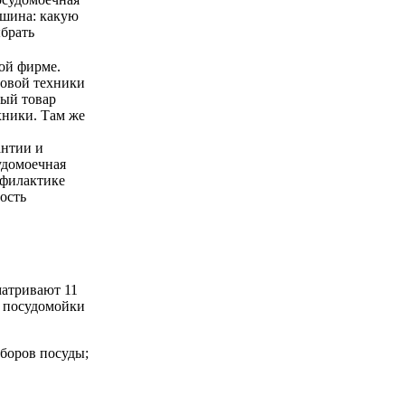
ой фирме.
товой техники
ный товар
хники. Там же
антии и
удомоечная
офилактике
ость
матривают 11
и посудомойки
аборов посуды;