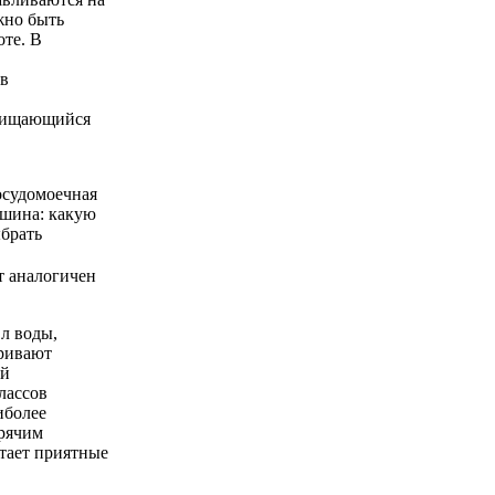
жно быть
оте. В
 в
очищающийся
т аналогичен
 л воды,
тривают
ий
лассов
иболее
орячим
етает приятные