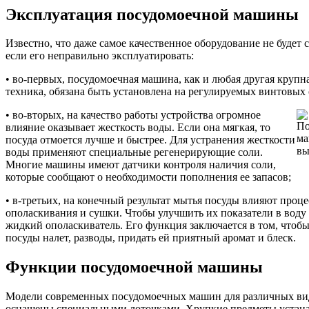
Эксплуатация посудомоечной машины
Известно, что даже самое качественное оборудование не будет 
если его неправильно эксплуатировать:
• во-первых, посудомоечная машина, как и любая другая крупн
техника, обязана быть установлена на регулируемых винтовых 
• во-вторых, на качество работы устройства огромное
влияние оказывает жесткость воды. Если она мягкая, то
посуда отмоется лучше и быстрее. Для устранения жесткости
воды применяют специальные регенерирующие соли.
Многие машины имеют датчики контроля наличия соли,
которые сообщают о необходимости пополнения ее запасов;
• в-третьих, на конечный результат мытья посуды влияют проц
ополаскивания и сушки. Чтобы улучшить их показатели в воду 
жидкий ополаскиватель. Его функция заключается в том, чтобы
посуды налет, разводы, придать ей приятный аромат и блеск.
Функции посудомоечной машины
Модели современных посудомоечных машин для различных ви
оснащены специальными лоточками. Хрупкие предметы устан