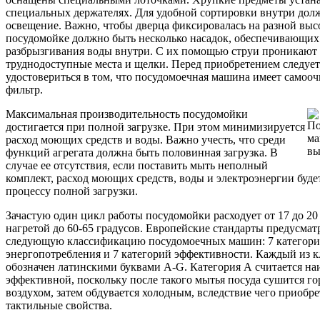
специальных держателях. Для удобной сортировки внутри дол
освещение. Важно, чтобы дверца фиксировалась на разной выс
посудомойке должно быть несколько насадок, обеспечивающих
разбрызгивания воды внутри. С их помощью струи проникают
труднодоступные места и щелки. Перед приобретением следует
удостовериться в том, что посудомоечная машина имеет само
фильтр.
Максимальная производительность посудомойки
достигается при полной загрузке. При этом минимизируется
расход моющих средств и воды. Важно учесть, что среди
функций агрегата должна быть половинная загрузка. В
случае ее отсутствия, если поставить мыть неполный
комплект, расход моющих средств, воды и электроэнергии буде
процессу полной загрузки.
Зачастую один цикл работы посудомойки расходует от 17 до 20
нагретой до 60-65 градусов. Европейские стандарты предусма
следующую классификацию посудомоечных машин: 7 категор
энергопотребления и 7 категорий эффективности. Каждый из к
обозначен латинскими буквами A-G. Категория А считается на
эффективной, поскольку после такого мытья посуда сушится г
воздухом, затем обдувается холодным, вследствие чего приобр
тактильные свойства.