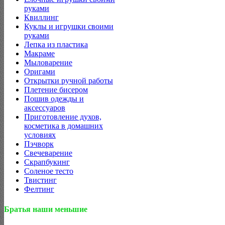
руками
Квиллинг
Куклы и игрушки своими
руками
Лепка из пластика
Макраме
Мыловарение
Оригами
Открытки ручной работы
Плетение бисером
Пошив одежды и
аксессуаров
Приготовление духов,
косметика в домашних
условиях
Пэчворк
Свечеварение
Скрапбукинг
Соленое тесто
Твистинг
Фелтинг
Братья наши меньшие