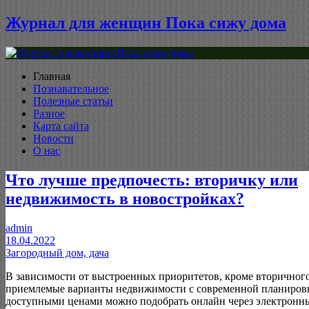
Журнал для женщин Пока сижу дома
Главная
Познавательное
Полезные статьи
Разное
Карта сайта
Новости
О нас
Что лучше предпочесть: вторичку или
недвижимость в новостройках?
admin
18.04.2022
Загородный дом, дача
В зависимости от выстроенных приоритетов, кроме вторичног
приемлемые варианты недвижимости с современной планиров
доступными ценами можно подобрать онлайн через электронн