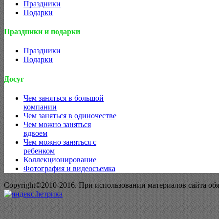
Праздники
Подарки
Праздники и подарки
Праздники
Подарки
Досуг
Чем заняться в большой
компании
Чем заняться в одиночестве
Чем можно заняться
вдвоем
Чем можно заняться с
ребенком
Коллекционирование
Фотография и видеосъемка
Copyright©2010-2016. При использовании материалов сайта об