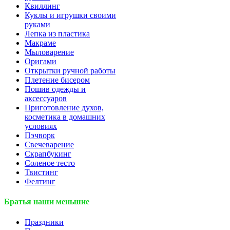
Квиллинг
Куклы и игрушки своими
руками
Лепка из пластика
Макраме
Мыловарение
Оригами
Открытки ручной работы
Плетение бисером
Пошив одежды и
аксессуаров
Приготовление духов,
косметика в домашних
условиях
Пэчворк
Свечеварение
Скрапбукинг
Соленое тесто
Твистинг
Фелтинг
Братья наши меньшие
Праздники