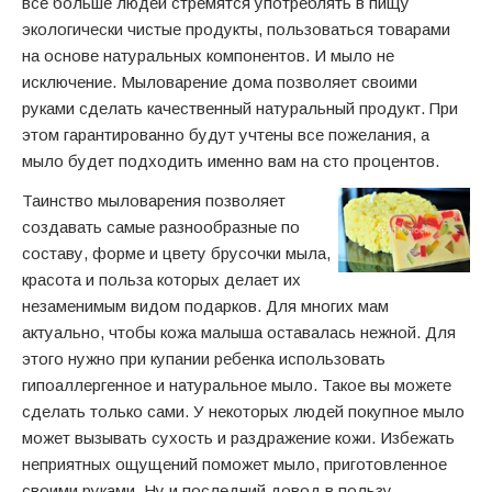
все больше людей стремятся употреблять в пищу
экологически чистые продукты, пользоваться товарами
на основе натуральных компонентов. И мыло не
исключение. Мыловарение дома позволяет своими
руками сделать качественный натуральный продукт. При
этом гарантированно будут учтены все пожелания, а
мыло будет подходить именно вам на сто процентов.
Таинство мыловарения позволяет
создавать самые разнообразные по
составу, форме и цвету брусочки мыла,
красота и польза которых делает их
незаменимым видом подарков. Для многих мам
актуально, чтобы кожа малыша оставалась нежной. Для
этого нужно при купании ребенка использовать
гипоаллергенное и натуральное мыло. Такое вы можете
сделать только сами. У некоторых людей покупное мыло
может вызывать сухость и раздражение кожи. Избежать
неприятных ощущений поможет мыло, приготовленное
своими руками. Ну и последний довод в пользу