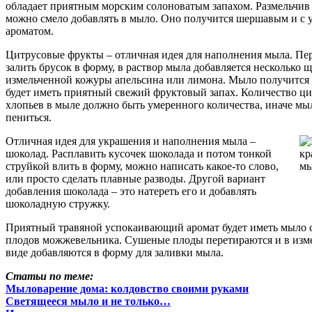
обладает приятным морским солоноватым запахом. Размельчив 
можно смело добавлять в мыло. Оно получится шершавым и с
ароматом.
Цитрусовые фрукты – отличная идея для наполнения мыла. Пер
залить брусок в форму, в раствор мыла добавляется несколько 
измельченной кожуры апельсина или лимона. Мыло получится 
будет иметь приятный свежий фруктовый запах. Количество ц
хлопьев в мыле должно быть умеренного количества, иначе мыл
пениться.
Отличная идея для украшения и наполнения мыла –
шоколад. Расплавить кусочек шоколада и потом тонкой
струйкой влить в форму, можно написать какое-то слово,
или просто сделать плавные разводы. Другой вариант
добавления шоколада – это натереть его и добавлять
шоколадную стружку.
Приятный травяной успокаивающий аромат будет иметь мыло 
плодов можжевельника. Сушеные плоды перетираются и в изм
виде добавляются в форму для заливки мыла.
Статьи по теме:
Мыловарение дома: колдовство своими руками
Светящееся мыло и не только…