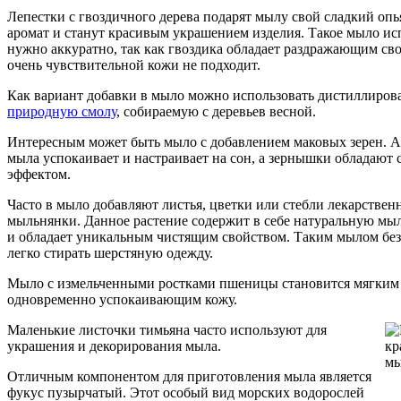
Лепестки с гвоздичного дерева подарят мылу свой сладкий о
аромат и станут красивым украшением изделия. Такое мыло ис
нужно аккуратно, так как гвоздика обладает раздражающим св
очень чувствительной кожи не подходит.
Как вариант добавки в мыло можно использовать дистиллиро
природную смолу
, собираемую с деревьев весной.
Интересным может быть мыло с добавлением маковых зерен. А
мыла успокаивает и настраивает на сон, а зернышки обладаю
эффектом.
Часто в мыло добавляют листья, цветки или стебли лекарствен
мыльнянки. Данное растение содержит в себе натуральную мы
и обладает уникальным чистящим свойством. Таким мылом без
легко стирать шерстяную одежду.
Мыло с измельченными ростками пшеницы становится мягким 
одновременно успокаивающим кожу.
Маленькие листочки тимьяна часто используют для
украшения и декорирования мыла.
Отличным компонентом для приготовления мыла является
фукус пузырчатый. Этот особый вид морских водорослей