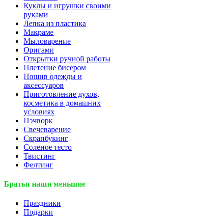
Куклы и игрушки своими
руками
Лепка из пластика
Макраме
Мыловарение
Оригами
Открытки ручной работы
Плетение бисером
Пошив одежды и
аксессуаров
Приготовление духов,
косметика в домашних
условиях
Пэчворк
Свечеварение
Скрапбукинг
Соленое тесто
Твистинг
Фелтинг
Братья наши меньшие
Праздники
Подарки