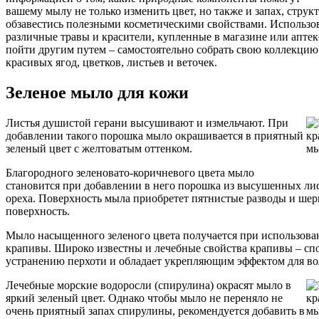
вашему мылу не только изменить цвет, но также и запах, структ
обзавестись полезными косметическими свойствами. Использо
различные травы и красители, купленные в магазине или аптек
пойти другим путем – самостоятельно собрать свою коллекцию
красивых ягод, цветков, листьев и веточек.
Зеленое мыло для кожи
Листья душистой герани высушивают и измельчают. При
добавлении такого порошка мыло окрашивается в приятный
зеленый цвет с желтоватым оттенком.
Благородного зеленовато-коричневого цвета мыло
становится при добавлении в него порошка из высушенных лис
ореха. Поверхность мыла приобретет пятнистые разводы и ше
поверхность.
Мыло насыщенного зеленого цвета получается при использова
крапивы. Широко известны и лечебные свойства крапивы – сп
устранению перхоти и обладает укрепляющим эффектом для во
Лечебные морские водоросли (спирулина) окрасят мыло в
яркий зеленый цвет. Однако чтобы мыло не переняло не
очень приятный запах спирулины, рекомендуется добавить в